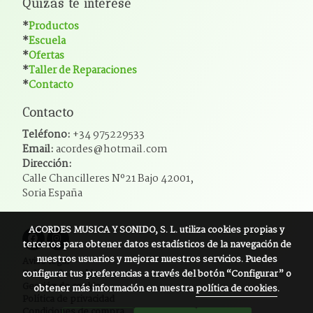
Quizás te interese
*
Productos
*
Escuela
*
Ofertas
*
Taller de Reparaciones
*
Contacto
Contacto
Teléfono:
+34 975229533
Email:
acordes@hotmail.com
Dirección:
Calle Chancilleres Nº21 Bajo 42001,
Soria España
ACORDES MUSICA Y SONIDO, S. L.
utiliza cookies propias y
terceros para obtener datos estadísticos de la navegación de
nuestros usuarios y mejorar nuestros servicios. Puedes
Aviso legal
configurar tus preferencias a través del botón “Configurar” o
Política de cookies
Gestión de cookies
obtener más información en nuestra
política de cookies
.
Política de privacidad
Condiciones de compra