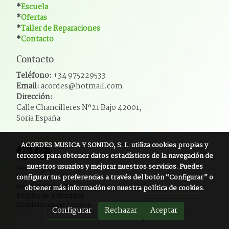
*
Escuela
*
Ofertas
*
Taller de Reparaciones
*
Contacto
Contacto
Teléfono:
+34 975229533
Email:
acordes@hotmail.com
Dirección:
Calle Chancilleres Nº21 Bajo 42001,
Soria España
ACORDES MUSICA Y SONIDO, S. L.
utiliza cookies propias y
terceros para obtener datos estadísticos de la navegación de
nuestros usuarios y mejorar nuestros servicios. Puedes
Aviso legal
configurar tus preferencias a través del botón “Configurar” o
Política de cookies
Gestión de cookies
obtener más información en nuestra
política de cookies
.
Política de privacidad
Condiciones de compra
Configurar
Rechazar
Aceptar