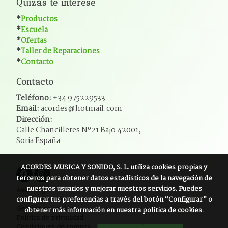
Quizás te interese
*
Productos
*
Escuela
*
Ofertas
*
Taller de Reparaciones
*
Contacto
Contacto
Teléfono:
+34 975229533
Email:
acordes@hotmail.com
Dirección:
Calle Chancilleres Nº21 Bajo 42001,
Soria España
ACORDES MUSICA Y SONIDO, S. L.
utiliza cookies propias y
terceros para obtener datos estadísticos de la navegación de
nuestros usuarios y mejorar nuestros servicios. Puedes
Aviso legal
configurar tus preferencias a través del botón “Configurar” o
Política de cookies
Gestión de cookies
obtener más información en nuestra
política de cookies
.
Política de privacidad
Condiciones de compra