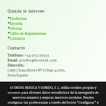
Quizás te interese
*
Productos
*
Escuela
*
Ofertas
*
Taller de Reparaciones
*
Contacto
Contacto
Teléfono:
+34 975229533
Email:
acordes@hotmail.com
Dirección:
Calle Chancilleres Nº21 Bajo 42001,
Soria España
ACORDES MUSICA Y SONIDO, S. L.
utiliza cookies propias y
terceros para obtener datos estadísticos de la navegación de
nuestros usuarios y mejorar nuestros servicios. Puedes
Aviso legal
configurar tus preferencias a través del botón “Configurar” o
Política de cookies