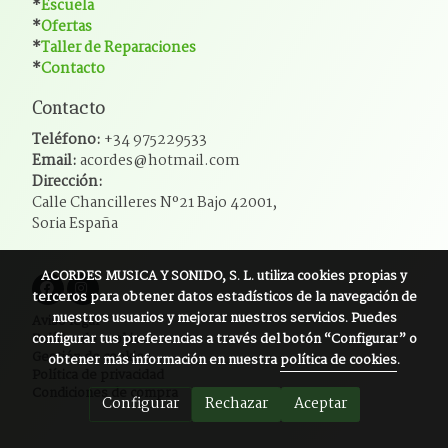
*
Escuela
*
Ofertas
*
Taller de Reparaciones
*
Contacto
Contacto
Teléfono:
+34 975229533
Email:
acordes@hotmail.com
Dirección:
Calle Chancilleres Nº21 Bajo 42001,
Soria España
ACORDES MUSICA Y SONIDO, S. L.
utiliza cookies propias y
terceros para obtener datos estadísticos de la navegación de
nuestros usuarios y mejorar nuestros servicios. Puedes
Aviso legal
configurar tus preferencias a través del botón “Configurar” o
Política de cookies
Gestión de cookies
obtener más información en nuestra
política de cookies
.
Política de privacidad
Condiciones de compra
Configurar
Rechazar
Aceptar