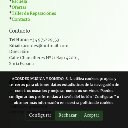
*
Escuela
*
Ofertas
*
Taller de Reparaciones
*
Contacto
Contacto
Teléfono:
+34 975229533
Email:
acordes@hotmail.com
Dirección:
Calle Chancilleres Nº21 Bajo 42001,
Soria España
ACORDES MUSICA Y SONIDO, S. L.
utiliza cookies propias y
terceros para obtener datos estadísticos de la navegación de
nuestros usuarios y mejorar nuestros servicios. Puedes
Aviso legal
configurar tus preferencias a través del botón “Configurar” o
Política de cookies
Gestión de cookies
obtener más información en nuestra
política de cookies
.
Política de privacidad
Condiciones de compra
Configurar
Rechazar
Aceptar