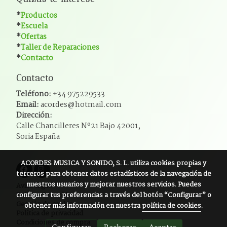
*
Productos
*
Escuela
*
Ofertas
*
Taller de Reparaciones
*
Contacto
Contacto
Teléfono:
+34 975229533
Email:
acordes@hotmail.com
Dirección:
Calle Chancilleres Nº21 Bajo 42001,
Soria España
ACORDES MUSICA Y SONIDO, S. L.
utiliza cookies propias y
terceros para obtener datos estadísticos de la navegación de
nuestros usuarios y mejorar nuestros servicios. Puedes
Aviso legal
configurar tus preferencias a través del botón “Configurar” o
Política de cookies
Gestión de cookies
obtener más información en nuestra
política de cookies
.
Política de privacidad
Condiciones de compra