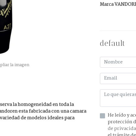
Marca VANDOR
default
pliar la imagen
serva la homogeneidad en toda la
Vandoren esta fabricada con una camara
He leído y acepto la información 
 variedad de modelos ideales para
de privacid
el trámite de