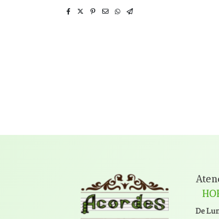
Aten
HO
De Lun