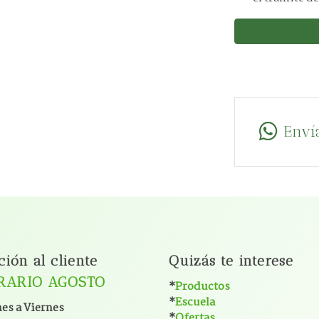
Enví
ción al cliente
Quizás te interese
RARIO AGOSTO
*
Productos
*
Escuela
es a Viernes
*
Ofertas