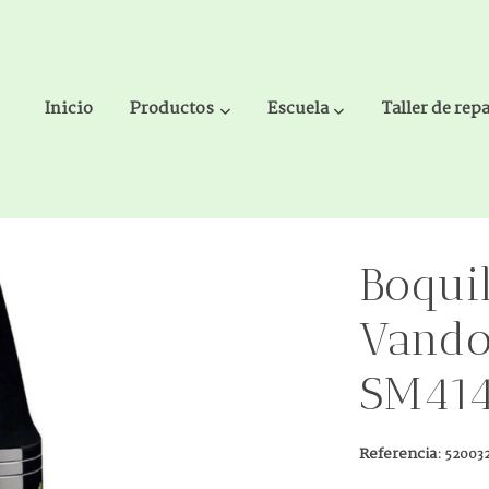
Inicio
Productos
Escuela
Taller de rep
V-5 A-27 SM414
Boqui
Vando
SM41
Referencia:
52003