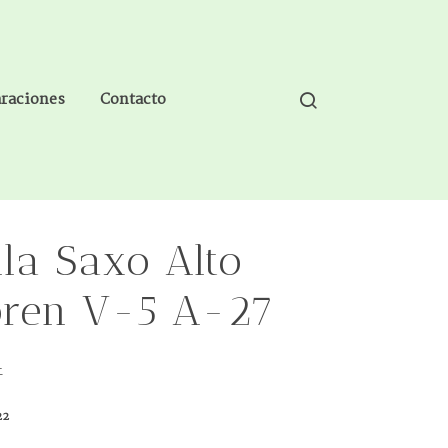
araciones
Contacto
lla Saxo Alto
ren V-5 A-27
4
22