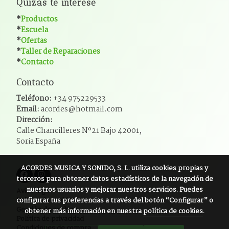
Quizás te interese
*
Productos
*
Escuela
*
Ofertas
*
Taller de Reparaciones
*
Contacto
Contacto
Teléfono:
+34 975229533
Email:
acordes@hotmail.com
Dirección:
Calle Chancilleres Nº21 Bajo 42001,
Soria España
ACORDES MUSICA Y SONIDO, S. L.
utiliza cookies propias y
terceros para obtener datos estadísticos de la navegación de
nuestros usuarios y mejorar nuestros servicios. Puedes
Aviso legal
configurar tus preferencias a través del botón “Configurar” o
Política de cookies
Gestión de cookies
obtener más información en nuestra
política de cookies
.
Política de privacidad
Condiciones de compra