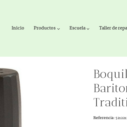
Inicio
Productos
Escuela
Taller de rep
Plastico Tradition ACB7-TBS
Boqui
Barito
Tradi
Referencia:
521221