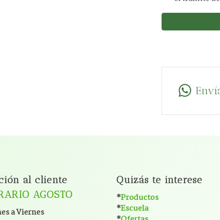
Enví
ción al cliente
Quizás te interese
RARIO AGOSTO
*
Productos
*
Escuela
es a Viernes
*
Ofertas