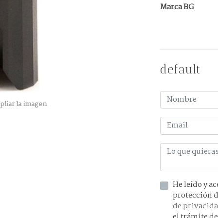
Marca BG
default
pliar la imagen
He leído y acepto la información 
de privacid
el trámite de