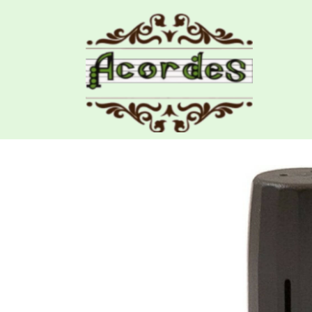
Productos
Boquillero Saxo Baritono BG 