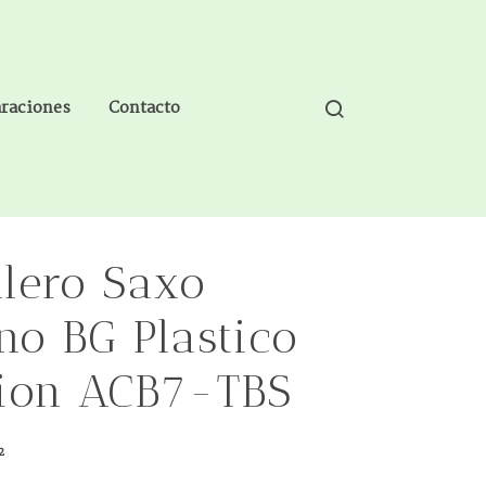
araciones
Contacto
llero Saxo
no BG Plastico
tion ACB7-TBS
2