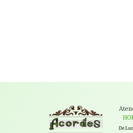
Aten
HO
De Lun