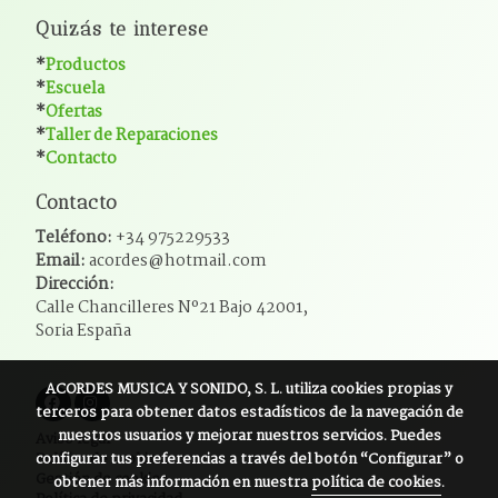
Quizás te interese
*
Productos
*
Escuela
*
Ofertas
*
Taller de Reparaciones
*
Contacto
Contacto
Teléfono:
+34 975229533
Email:
acordes@hotmail.com
Dirección:
Calle Chancilleres Nº21 Bajo 42001,
Soria España
ACORDES MUSICA Y SONIDO, S. L.
utiliza cookies propias y
terceros para obtener datos estadísticos de la navegación de
nuestros usuarios y mejorar nuestros servicios. Puedes
Aviso legal
configurar tus preferencias a través del botón “Configurar” o
Política de cookies
Gestión de cookies
obtener más información en nuestra
política de cookies
.