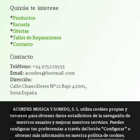
Quizás te interese
*
Productos
*
Escuela
*
Ofertas
*
Taller de Reparaciones
*
Contacto
Contacto
Teléfono:
+34 975229533
Email:
acordes@hotmail.com
Dirección:
Calle Chancilleres Nº21 Bajo 42001,
Soria España
ACORDES MUSICA Y SONIDO, S. L.
utiliza cookies propias y
terceros para obtener datos estadísticos de la navegación de
nuestros usuarios y mejorar nuestros servicios. Puedes
Aviso legal
configurar tus preferencias a través del botón “Configurar” o
Política de cookies
Gestión de cookies
obtener más información en nuestra
política de cookies
.