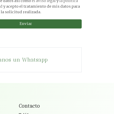
protección de datos asi como
el aviso legal
y
la política
ad
y acepto el tratamiento de mis datos para
 la solicitud realizada.
Enviar
anos un Whatsapp
Contacto