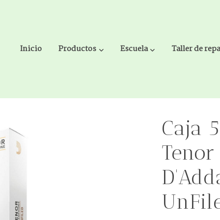
Inicio
Productos
Escuela
Taller de rep
t Jazz by D'Addario 2 Dura UnFiled
Caja 
Tenor
D'Add
UnFil