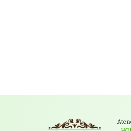
Aten
HO