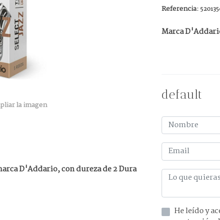
Referencia:
520135
Marca D'Addari
default
pliar la imagen
 marca D'Addario, con dureza de 2 Dura
He leído y acepto la información 