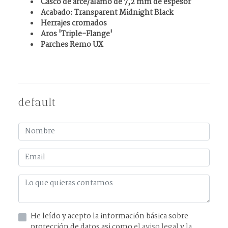
Casco de arce/álamo de 7,2 mm de espesor
Acabado: Transparent Midnight Black
Herrajes cromados
Aros 'Triple-Flange'
Parches Remo UX
default
He leído y acepto la información básica sobre
protección de datos asi como
el aviso legal
y
la