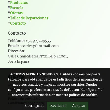
*
Productos
*
Escuela
*
Ofertas
*
Taller de Reparaciones
*
Contacto
Contacto
Teléfono:
+34 975229533
Email:
acordes@hotmail.com
Dirección:
Calle Chancilleres Nº21 Bajo 42001,
Soria España
ACORDES MUSICA Y SONIDO, S. L.
utiliza cookies propias y
terceros para obtener datos estadísticos de la navegación de
nuestros usuarios y mejorar nuestros servicios. Puedes
Aviso legal
configurar tus preferencias a través del botón “Configurar” o
Política de cookies
Gestión de cookies
obtener más información en nuestra
política de cookies
.
Política de privacidad
Condiciones de compra
Configurar
Rechazar
Aceptar