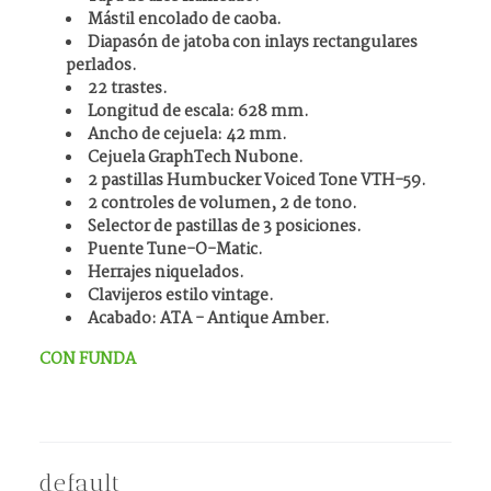
Mástil encolado de caoba.
Diapasón de jatoba con inlays rectangulares
perlados.
22 trastes.
Longitud de escala: 628 mm.
Ancho de cejuela: 42 mm.
Cejuela GraphTech Nubone.
2 pastillas Humbucker Voiced Tone VTH-59.
2 controles de volumen, 2 de tono.
Selector de pastillas de 3 posiciones.
Puente Tune-O-Matic.
Herrajes niquelados.
Clavijeros estilo vintage.
Acabado: ATA - Antique Amber.
CON FUNDA
default