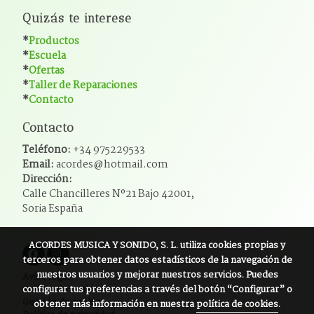
Quizás te interese
*
Productos
*
Escuela
*
Ofertas
*
Taller de Reparaciones
*
Contacto
Contacto
Teléfono:
+34 975229533
Email:
acordes@hotmail.com
Dirección:
Calle Chancilleres Nº21 Bajo 42001,
Soria España
ACORDES MUSICA Y SONIDO, S. L.
utiliza cookies propias y
terceros para obtener datos estadísticos de la navegación de
nuestros usuarios y mejorar nuestros servicios. Puedes
Aviso legal
configurar tus preferencias a través del botón “Configurar” o
Política de cookies
Gestión de cookies
obtener más información en nuestra
política de cookies
.