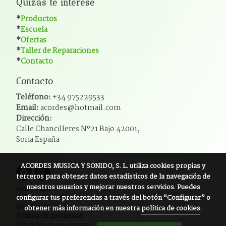
Quizás te interese
*
Productos
*
Escuela
*
Ofertas
*
Taller de Reparaciones
*
Contacto
Contacto
Teléfono:
+34 975229533
Email:
acordes@hotmail.com
Dirección:
Calle Chancilleres Nº21 Bajo 42001,
Soria España
ACORDES MUSICA Y SONIDO, S. L.
utiliza cookies propias y
terceros para obtener datos estadísticos de la navegación de
nuestros usuarios y mejorar nuestros servicios. Puedes
Aviso legal
configurar tus preferencias a través del botón “Configurar” o
Política de cookies
Gestión de cookies
obtener más información en nuestra
política de cookies
.
Política de privacidad
Condiciones de compra