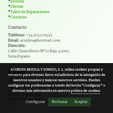
*
Escuela
*
Ofertas
*
Taller de Reparaciones
*
Contacto
Contacto
Teléfono:
+34 975229533
Email:
acordes@hotmail.com
Dirección:
Calle Chancilleres Nº21 Bajo 42001,
Soria España
ACORDES MUSICA Y SONIDO, S. L.
utiliza cookies propias y
terceros para obtener datos estadísticos de la navegación de
nuestros usuarios y mejorar nuestros servicios. Puedes
Aviso legal
configurar tus preferencias a través del botón “Configurar” o
Política de cookies
Gestión de cookies
obtener más información en nuestra
política de cookies
.
Política de privacidad
Condiciones de compra
Configurar
Rechazar
Aceptar