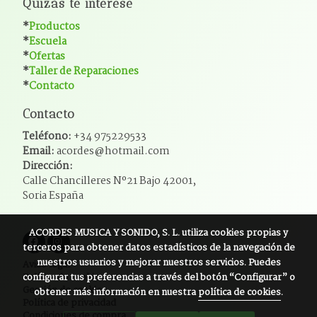
Quizás te interese
*
Productos
*
Escuela
*
Ofertas
*
Taller de Reparaciones
*
Contacto
Contacto
Teléfono:
+34 975229533
Email:
acordes@hotmail.com
Dirección:
Calle Chancilleres Nº21 Bajo 42001,
Soria España
ACORDES MUSICA Y SONIDO, S. L.
utiliza cookies propias y
terceros para obtener datos estadísticos de la navegación de
nuestros usuarios y mejorar nuestros servicios. Puedes
Aviso legal
configurar tus preferencias a través del botón “Configurar” o
Política de cookies
Gestión de cookies
obtener más información en nuestra
política de cookies
.
Política de privacidad
Condiciones de compra