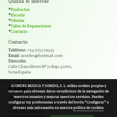
Quizás te interese
*
Productos
*
Escuela
*
Ofertas
*
Taller de Reparaciones
*
Contacto
Contacto
Teléfono:
+34 975229533
Email:
acordes@hotmail.com
Dirección:
Calle Chancilleres Nº21 Bajo 42001,
Soria España
ACORDES MUSICA Y SONIDO, S. L.
utiliza cookies propias y
terceros para obtener datos estadísticos de la navegación de
nuestros usuarios y mejorar nuestros servicios. Puedes
Aviso legal
configurar tus preferencias a través del botón “Configurar” o
Política de cookies
Gestión de cookies
obtener más información en nuestra
política de cookies
.
Política de privacidad
Condiciones de compra