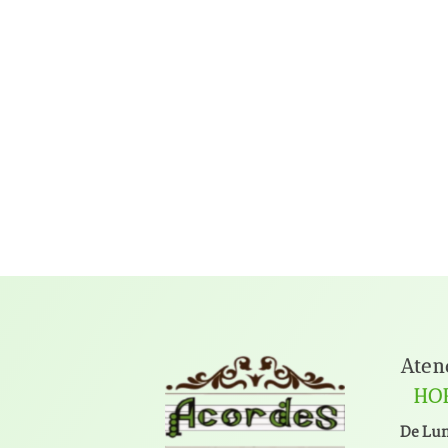
Aten
HO
De Lun