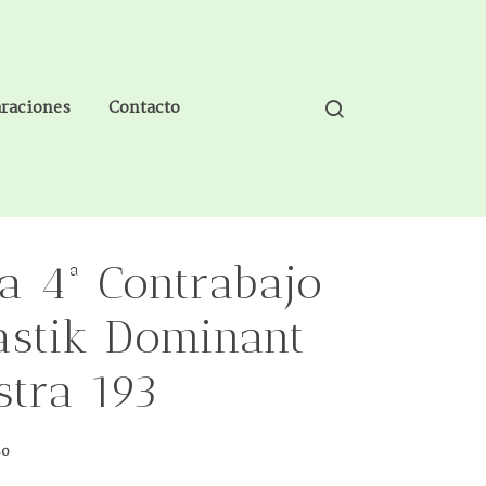
araciones
Contacto
a 4ª Contrabajo
stik Dominant
stra 193
80