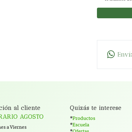
Enví
ción al cliente
Quizás te interese
RARIO AGOSTO
*
Productos
*
Escuela
es a Viernes
*
Ofertas