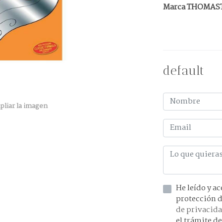
Marca THOMAS
default
pliar la imagen
He leído y acepto la información 
de privacid
el trámite de