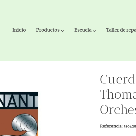
Inicio
Productos
Escuela
Taller de rep
tik Dominant Orchestra 193
Cuerd
Thoma
Orche
Referencia:
51042