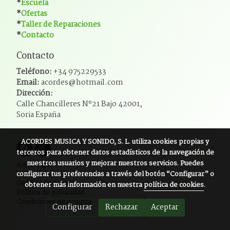
*
Escuela
*
Ofertas
*
Taller de Reparaciones
*
Contacto
Contacto
Teléfono:
+34 975229533
Email:
acordes@hotmail.com
Dirección:
Calle Chancilleres Nº21 Bajo 42001,
Soria España
ACORDES MUSICA Y SONIDO, S. L.
utiliza cookies propias y
terceros para obtener datos estadísticos de la navegación de
nuestros usuarios y mejorar nuestros servicios. Puedes
Aviso legal
configurar tus preferencias a través del botón “Configurar” o
Política de cookies
Gestión de cookies
obtener más información en nuestra
política de cookies
.
Política de privacidad
Condiciones de compra
Configurar
Rechazar
Aceptar