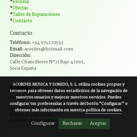
*
Escuela
*
Ofertas
*
Taller de Reparaciones
*
Contacto
Contacto
Teléfono:
+34 975229533
Email:
acordes@hotmail.com
Dirección:
Calle Chancilleres Nº21 Bajo 42001,
Soria España
ACORDES MUSICA Y SONIDO, S. L.
utiliza cookies propias y
terceros para obtener datos estadísticos de la navegación de
nuestros usuarios y mejorar nuestros servicios. Puedes
Aviso legal
configurar tus preferencias a través del botón “Configurar” o
Política de cookies
Gestión de cookies
obtener más información en nuestra
política de cookies
.
Política de privacidad
Condiciones de compra
Configurar
Rechazar
Aceptar