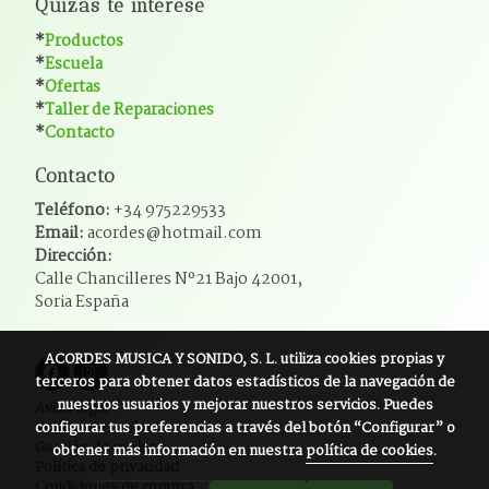
Quizás te interese
*
Productos
*
Escuela
*
Ofertas
*
Taller de Reparaciones
*
Contacto
Contacto
Teléfono:
+34 975229533
Email:
acordes@hotmail.com
Dirección:
Calle Chancilleres Nº21 Bajo 42001,
Soria España
ACORDES MUSICA Y SONIDO, S. L.
utiliza cookies propias y
terceros para obtener datos estadísticos de la navegación de
nuestros usuarios y mejorar nuestros servicios. Puedes
Aviso legal
configurar tus preferencias a través del botón “Configurar” o
Política de cookies
Gestión de cookies
obtener más información en nuestra
política de cookies
.
Política de privacidad
Condiciones de compra