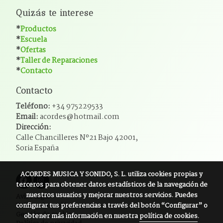
Quizás te interese
*
Productos
*
Escuela
*
Ofertas
*
Taller de Reparaciones
*
Contacto
Contacto
Teléfono:
+34 975229533
Email:
acordes@hotmail.com
Dirección:
Calle Chancilleres Nº21 Bajo 42001,
Soria España
ACORDES MUSICA Y SONIDO, S. L.
utiliza cookies propias y
terceros para obtener datos estadísticos de la navegación de
nuestros usuarios y mejorar nuestros servicios. Puedes
Aviso legal
configurar tus preferencias a través del botón “Configurar” o
Política de cookies
Gestión de cookies
obtener más información en nuestra
política de cookies
.