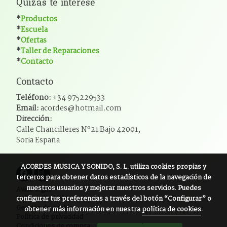
Quizás te interese
*
Productos
*
Escuela
*
Ofertas
*
Taller de Reparaciones
*
Contacto
Contacto
Teléfono:
+34 975229533
Email:
acordes@hotmail.com
Dirección:
Calle Chancilleres Nº21 Bajo 42001,
Soria España
ACORDES MUSICA Y SONIDO, S. L.
utiliza cookies propias y
terceros para obtener datos estadísticos de la navegación de
nuestros usuarios y mejorar nuestros servicios. Puedes
Aviso legal
configurar tus preferencias a través del botón “Configurar” o
Política de cookies
Gestión de cookies
obtener más información en nuestra
política de cookies
.
Política de privacidad
Condiciones de compra