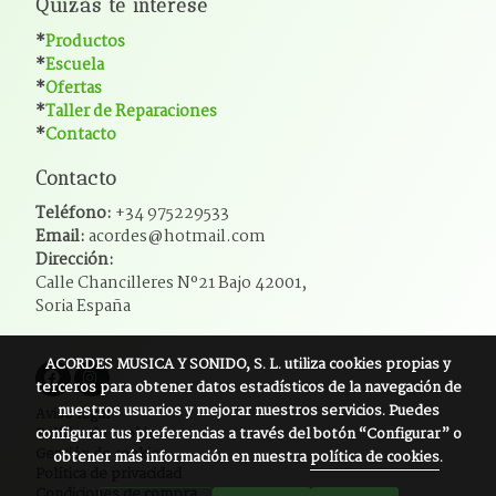
Quizás te interese
*
Productos
*
Escuela
*
Ofertas
*
Taller de Reparaciones
*
Contacto
Contacto
Teléfono:
+34 975229533
Email:
acordes@hotmail.com
Dirección:
Calle Chancilleres Nº21 Bajo 42001,
Soria España
ACORDES MUSICA Y SONIDO, S. L.
utiliza cookies propias y
terceros para obtener datos estadísticos de la navegación de
nuestros usuarios y mejorar nuestros servicios. Puedes
Aviso legal
configurar tus preferencias a través del botón “Configurar” o
Política de cookies
Gestión de cookies
obtener más información en nuestra
política de cookies
.
Política de privacidad
Condiciones de compra