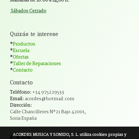
Mañanas de 10:00 a 14,00 h.
Sábados Cerrado
Quizás te interese
*
Productos
*
Escuela
*
Ofertas
*
Taller de Reparaciones
*
Contacto
Contacto
Teléfono:
+34 975229533
Email:
acordes@hotmail.com
Dirección:
Calle Chancilleres Nº21 Bajo 42001,
Soria España
ACORDES MUSICA Y SONIDO, S. L.
utiliza cookies propias y