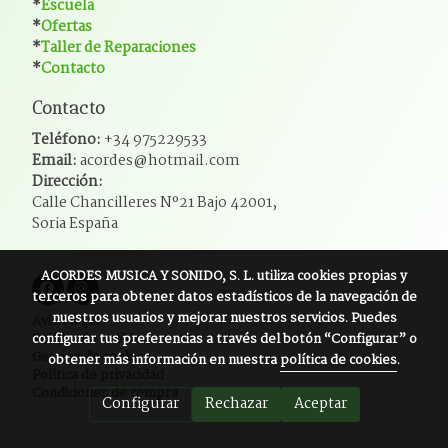
*
Escuela
*
Ofertas
*
Taller de Reparaciones
*
Contacto
Contacto
Teléfono:
+34 975229533
Email:
acordes@hotmail.com
Dirección:
Calle Chancilleres Nº21 Bajo 42001,
Soria España
ACORDES MUSICA Y SONIDO, S. L.
utiliza cookies propias y
terceros para obtener datos estadísticos de la navegación de
nuestros usuarios y mejorar nuestros servicios. Puedes
Aviso legal
configurar tus preferencias a través del botón “Configurar” o
Política de cookies
Gestión de cookies
obtener más información en nuestra
política de cookies
.
Política de privacidad
Condiciones de compra
Configurar
Rechazar
Aceptar