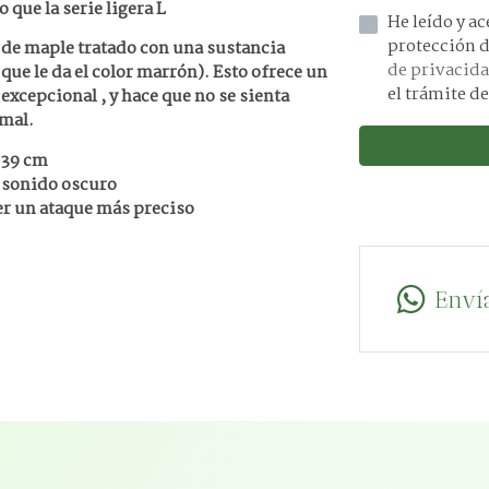
que la serie ligera L
He leído y acepto la información 
 de maple tratado con una sustancia
de privacid
 que le da el color marrón). Esto ofrece un
el trámite de
 excepcional , y hace que no se sienta
rmal.
 39 cm
 sonido oscuro
er un ataque más preciso
Enví