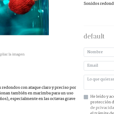
Sonidos redondo
default
pliar la imagen
 redondos con ataque claro y preciso por
ncionan también en marimba para un uso
He leído y acepto la información 
años), especialmente en las octavas grave
de privacid
el trámite de