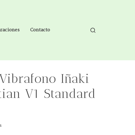
araciones
Contacto
Vibrafono Iñaki
tian V1 Standard
1