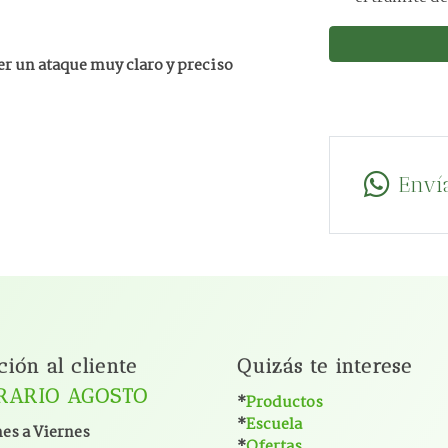
er un ataque muy claro y preciso
Enví
ción al cliente
Quizás te interese
RARIO AGOSTO
*
Productos
*
Escuela
es a Viernes
*
Ofertas