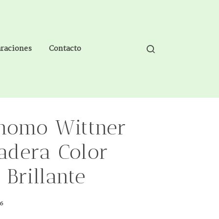
araciones
Contacto
nomo Wittner
adera Color
Brillante
56