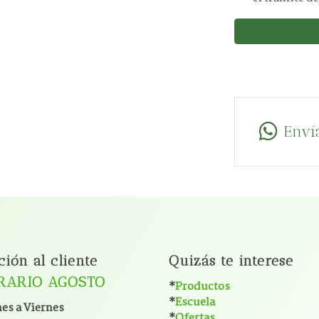
Enví
ción al cliente
Quizás te interese
RARIO AGOSTO
*
Productos
*
Escuela
es a Viernes
*
Ofertas