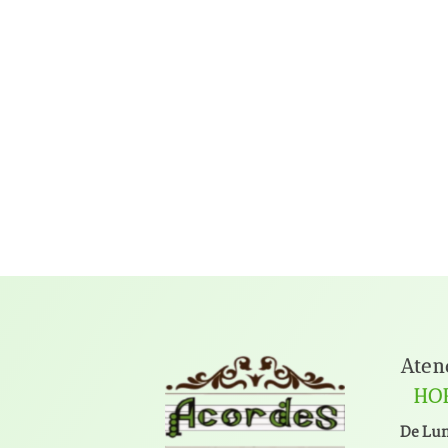
Aten
HO
De Lun