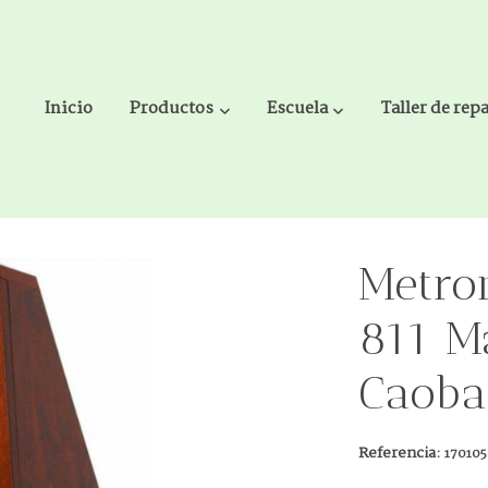
Inicio
Productos
Escuela
Taller de rep
 Color Caoba Brillante
Metro
811 M
Caoba 
Referencia:
17010