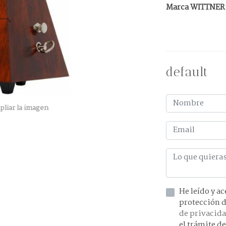
Marca WITTNER
default
pliar la imagen
He leído y acepto la información 
de privacid
el trámite de