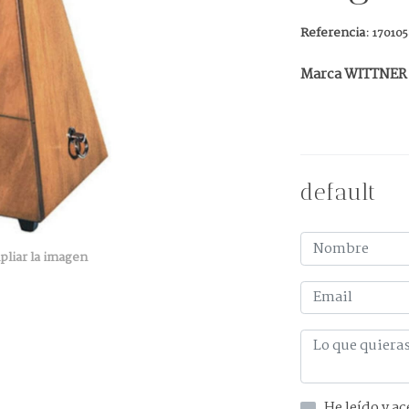
Referencia:
17010
Marca WITTNER
default
pliar la imagen
He leído y acepto la información 