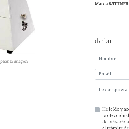
Marca WITTNER
default
pliar la imagen
He leído y acepto la información 
de privacid
el trámite de