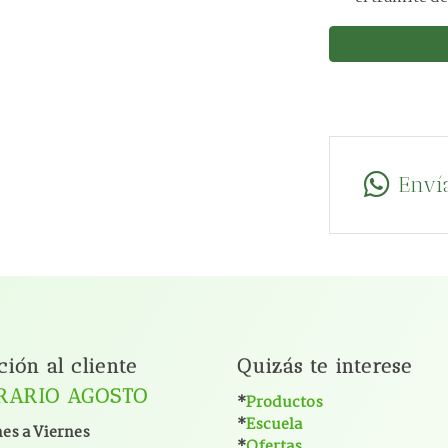
Enví
ción al cliente
Quizás te interese
RARIO AGOSTO
*
Productos
*
Escuela
es a Viernes
*
Ofertas