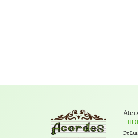
Aten
HO
De Lun