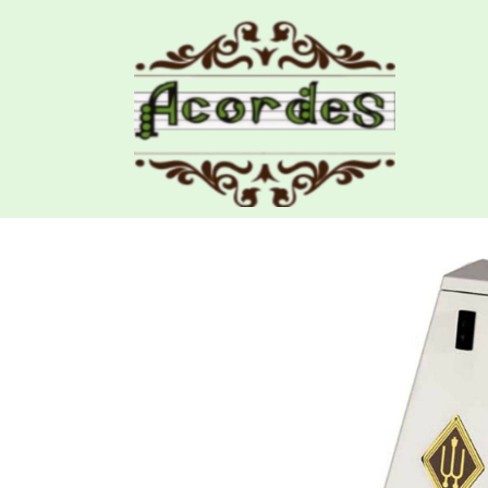
Productos
Metronomo Wittner 817-WH Ma