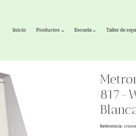
Inicio
Productos
Escuela
Taller de rep
dera Blanca Brillante
Metro
817-
Blanca
Referencia:
17010