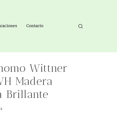
araciones
Contacto
nomo Wittner
WH Madera
 Brillante
62