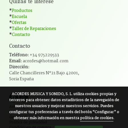
Quizás te interese
*
Productos
*
Escuela
*
Ofertas
*
Taller de Reparaciones
*
Contacto
Contacto
Teléfono:
+34 975229533
Email:
acordes@hotmail.com
Dirección:
Calle Chancilleres Nº21 Bajo 42001,
Soria España
ACORDES MUSICA Y SONIDO, S. L.
utiliza cookies propias y
terceros para obtener datos estadísticos de la navegación de
nuestros usuarios y mejorar nuestros servicios. Puedes
Aviso legal
configurar tus preferencias a través del botón “Configurar” o
Política de cookies
Gestión de cookies
obtener más información en nuestra
política de cookies
.
Política de privacidad
Condiciones de compra