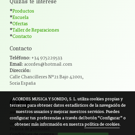
Quizás te interese
*
Productos
*
Escuela
*
Ofertas
*
Taller de Reparaciones
*
Contacto
Contacto
Teléfono:
+34 975229533
Email:
acordes@hotmail.com
Dirección:
Calle Chancilleres Nº21 Bajo 42001,
Soria España
ACORDES MUSICA Y SONIDO, S. L.
utiliza cookies propias y
terceros para obtener datos estadísticos de la navegación de
nuestros usuarios y mejorar nuestros servicios. Puedes
Aviso legal
configurar tus preferencias a través del botón “Configurar” o
Política de cookies
Gestión de cookies
obtener más información en nuestra
política de cookies
.
Política de privacidad
Condiciones de compra