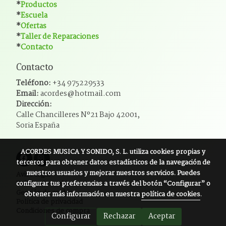
*
Productos
*
Escuela
*
Ofertas
*
Taller de Reparaciones
*
Contacto
Contacto
Teléfono:
+34 975229533
Email:
acordes@hotmail.com
Dirección:
Calle Chancilleres Nº21 Bajo 42001,
Soria España
ACORDES MUSICA Y SONIDO, S. L.
utiliza cookies propias y
terceros para obtener datos estadísticos de la navegación de
nuestros usuarios y mejorar nuestros servicios. Puedes
Aviso legal
configurar tus preferencias a través del botón “Configurar” o
Política de cookies
Gestión de cookies
obtener más información en nuestra
política de cookies
.
Política de privacidad
Condiciones de compra
Configurar
Rechazar
Aceptar