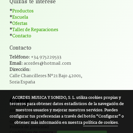
Quizás te interese
*
Productos
*
Escuela
*
Ofertas
*
Taller de Reparaciones
*
Contacto
Contacto
Teléfono:
+34 975229533
Email:
acordes@hotmail.com
Dirección:
Calle Chancilleres Nº21 Bajo 42001,
Soria España
ACORDES MUSICA Y SONIDO, S. L.
utiliza cookies propias y
terceros para obtener datos estadísticos de la navegación de
nuestros usuarios y mejorar nuestros servicios. Puedes
Aviso legal
configurar tus preferencias a través del botón “Configurar” o
Política de cookies
Gestión de cookies
obtener más información en nuestra
política de cookies
.
Política de privacidad
Condiciones de compra