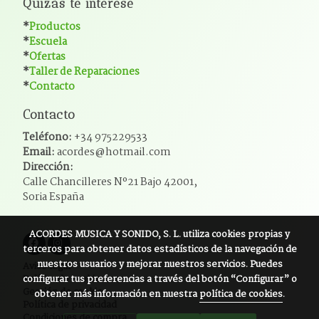
Quizás te interese
*
Productos
*
Escuela
*
Ofertas
*
Taller de Reparaciones
*
Contacto
Contacto
Teléfono:
+34 975229533
Email:
acordes@hotmail.com
Dirección:
Calle Chancilleres Nº21 Bajo 42001,
Soria España
ACORDES MUSICA Y SONIDO, S. L.
utiliza cookies propias y
terceros para obtener datos estadísticos de la navegación de
nuestros usuarios y mejorar nuestros servicios. Puedes
Aviso legal
configurar tus preferencias a través del botón “Configurar” o
Política de cookies
Gestión de cookies
obtener más información en nuestra
política de cookies
.
Política de privacidad
Condiciones de compra