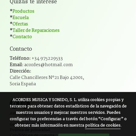
Quizás te interese
*
Productos
*
Escuela
*
Ofertas
*
Taller de Reparaciones
*
Contacto
Contacto
Teléfono:
+34 975229533
Email:
acordes@hotmail.com
Dirección:
Calle Chancilleres Nº21 Bajo 42001,
Soria España
ACORDES MUSICA Y SONIDO, S. L.
utiliza cookies propias y
terceros para obtener datos estadísticos de la navegación de
nuestros usuarios y mejorar nuestros servicios. Puedes
Aviso legal
configurar tus preferencias a través del botón “Configurar” o
Política de cookies
Gestión de cookies
obtener más información en nuestra
política de cookies
.
Política de privacidad
Condiciones de compra