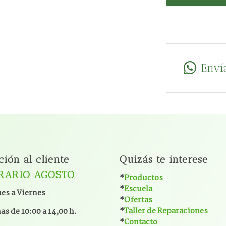
Enví
ción al cliente
Quizás te interese
RARIO AGOSTO
*
Productos
*
Escuela
es a Viernes
*
Ofertas
*
Taller de Reparaciones
s de 10:00 a 14,00 h.
*
Contacto