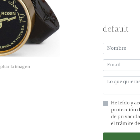
default
pliar la imagen
He leído y acepto la información 
de privacid
el trámite de