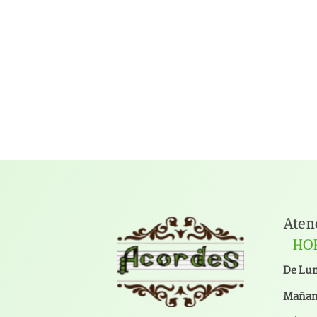
Aten
HO
De Lun
Mañana