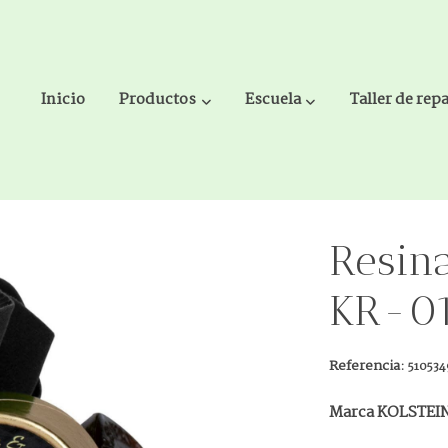
Inicio
Productos
Escuela
Taller de rep
2M Medium
Resina
KR-0
Referencia:
510534
Marca KOLSTEI