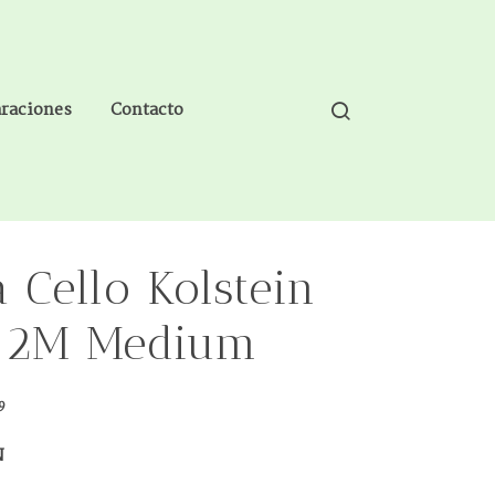
araciones
Contacto
 Cello Kolstein
12M Medium
9
N