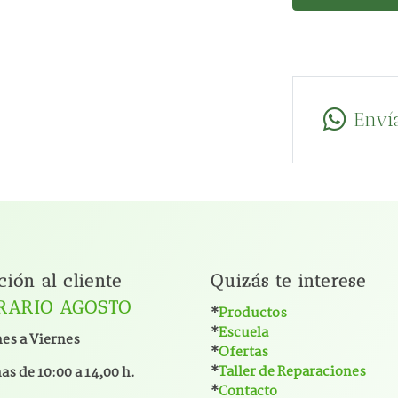
Enví
ción al cliente
Quizás te interese
RARIO AGOSTO
*
Productos
*
Escuela
es a Viernes
*
Ofertas
*
Taller de Reparaciones
s de 10:00 a 14,00 h.
*
Contacto