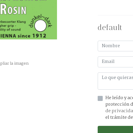
default
pliar la imagen
He leído y acepto la información 
de privacid
el trámite de