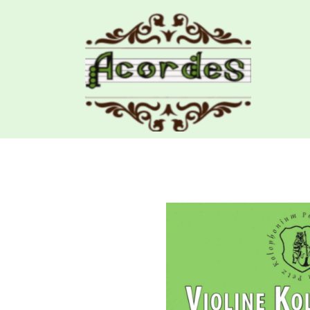
Productos
Resina Violin Petz 5363 Stude