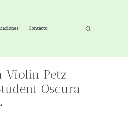
araciones
Contacto
 Violin Petz
Student Oscura
02