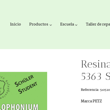
Inicio
Productos
Escuela
Taller de rep
nt Oscura
Resina
5363 
Referencia:
51052
Marca PETZ