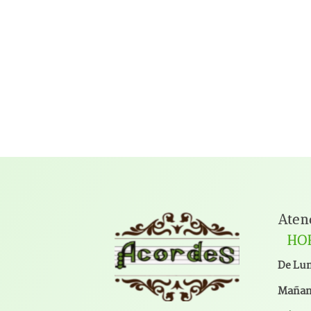
Aten
HO
De Lun
Mañana