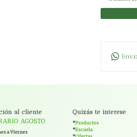
Enví
ción al cliente
Quizás te interese
RARIO AGOSTO
*
Productos
*
Escuela
es a Viernes
*
Ofertas