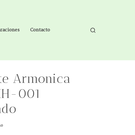
araciones
Contacto
te Armonica
HH-001
ado
50