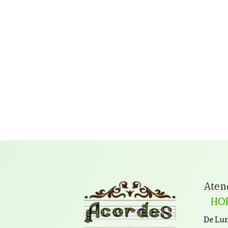
Aten
HO
De Lun