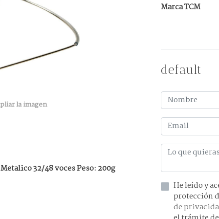
Marca TCM
default
pliar la imagen
Metalico 32/48 voces Peso: 200g
He leído y acepto la información 
de privacid
el trámite de