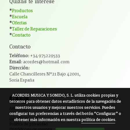
Quizás te interese
*
Productos
*
Escuela
*
Ofertas
*
Taller de Reparaciones
*
Contacto
Contacto
Teléfono:
+34 975229533
Email:
acordes@hotmail.com
Dirección:
Calle Chancilleres Nº21 Bajo 42001,
Soria España
ACORDES MUSICA Y SONIDO, S. L.
utiliza cookies propias y
terceros para obtener datos estadísticos de la navegación de
nuestros usuarios y mejorar nuestros servicios. Puedes
Aviso legal
configurar tus preferencias a través del botón “Configurar” o
Política de cookies
Gestión de cookies
obtener más información en nuestra
política de cookies
.
Política de privacidad
Condiciones de compra