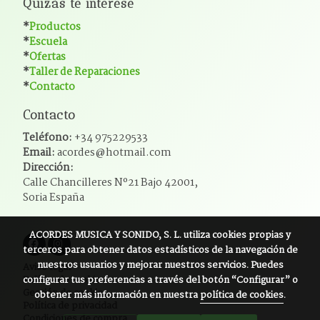
Quizás te interese
*
Productos
*
Escuela
*
Ofertas
*
Taller de Reparaciones
*
Contacto
Contacto
Teléfono:
+34 975229533
Email:
acordes@hotmail.com
Dirección:
Calle Chancilleres Nº21 Bajo 42001,
Soria España
ACORDES MUSICA Y SONIDO, S. L.
utiliza cookies propias y
terceros para obtener datos estadísticos de la navegación de
nuestros usuarios y mejorar nuestros servicios. Puedes
Aviso legal
configurar tus preferencias a través del botón “Configurar” o
Política de cookies
Gestión de cookies
obtener más información en nuestra
política de cookies
.
Política de privacidad
Condiciones de compra