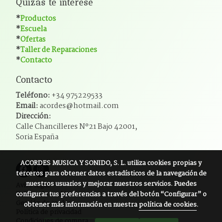
Quizás te interese
*
Productos
*
Escuela
*
Ofertas
*
Taller de Reparaciones
*
Contacto
Contacto
Teléfono:
+34 975229533
Email:
acordes@hotmail.com
Dirección:
Calle Chancilleres Nº21 Bajo 42001,
Soria España
ACORDES MUSICA Y SONIDO, S. L.
utiliza cookies propias y
terceros para obtener datos estadísticos de la navegación de
nuestros usuarios y mejorar nuestros servicios. Puedes
Aviso legal
configurar tus preferencias a través del botón “Configurar” o
Política de cookies
Gestión de cookies
obtener más información en nuestra
política de cookies
.
Política de privacidad
Condiciones de compra