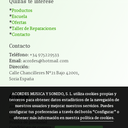
Quizás te interese
*
Productos
*
Escuela
*
Ofertas
*
Taller de Reparaciones
*
Contacto
Contacto
Teléfono:
+34 975229533
Email:
acordes@hotmail.com
Dirección:
Calle Chancilleres Nº21 Bajo 42001,
Soria España
ACORDES MUSICA Y SONIDO, S. L.
utiliza cookies propias y
terceros para obtener datos estadísticos de la navegación de
nuestros usuarios y mejorar nuestros servicios. Puedes
Aviso legal
configurar tus preferencias a través del botón “Configurar” o
Política de cookies
Gestión de cookies
obtener más información en nuestra
política de cookies
.
Política de privacidad
Condiciones de compra