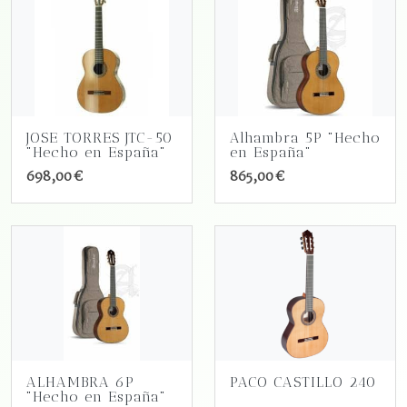
JOSE TORRES JTC-50
Alhambra 5P "Hecho
"Hecho en España"
en España"
698,00 €
865,00 €
ALHAMBRA 6P
PACO CASTILLO 240
"Hecho en España"