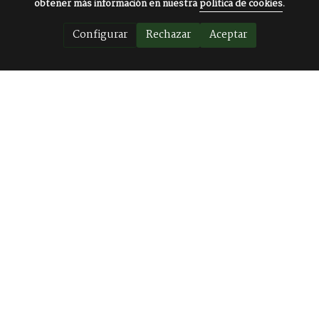
obtener más información en nuestra
política de cookies
.
Configurar
Rechazar
Aceptar
Atención al cliente
HORARIO AGOSTO
De Lunes a Viernes
Mañanas de 10:00 a 14,00 h.
Sábados Cerrado